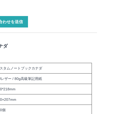
合わせを送信
ナダ
スタムノートブックカナダ
Uレザー / 80g高級筆記用紙
50*218mm
40×207mm
00個