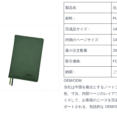
製品名:
法
材料：
P
完成品サイズ：
1
内側のページサイズ:
1
最小注文数量:
2
取引価格:
F
納期：
ご
OEM/ODM
当社は中国を拠点とするノート
色、寸法、内部ページのレイア
イズして、お客様のニーズを完
ポートされる、包括的な OEM/