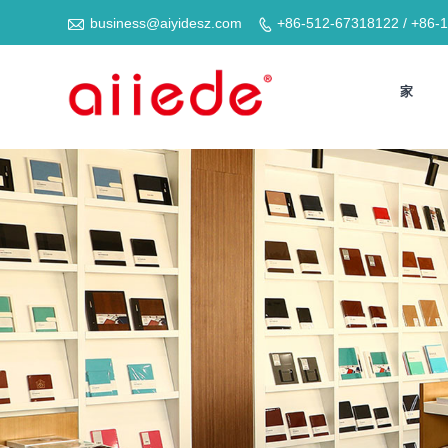

business@aiyidesz.com
+86-512-67318122 / +86-

家