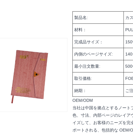
製品名:
カ
材料：
PU
完成品サイズ：
150
内側のページサイズ:
14
最小注文数量:
50
取引価格:
FO
納期：
ご注
OEM/ODM
当社は中国を拠点とするノート
色、寸法、内部ページのレイア
イズして、お客様のニーズを完
ポートされる、包括的な OEM/