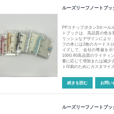
ルーズリーフノートブッ
PPスナップボタン3ホール
トブックは、高品質の色を
リッシュなデザインにより
フの本には2枚のカードス
イズして、会社の尊厳を示
100G 80高品質のライ
要に応じて増加または減少
ト印刷のためにカスタマイ
続きを読む
お問い
ルーズリーフノートブッ