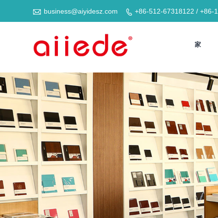

business@aiyidesz.com
+86-512-67318122 / +86-

家