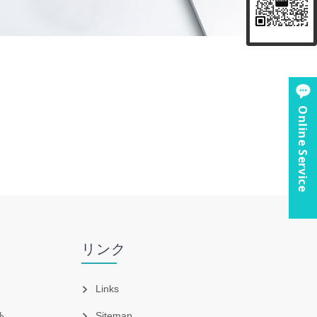
Online Service
リンク
Links
ト
Sitemap