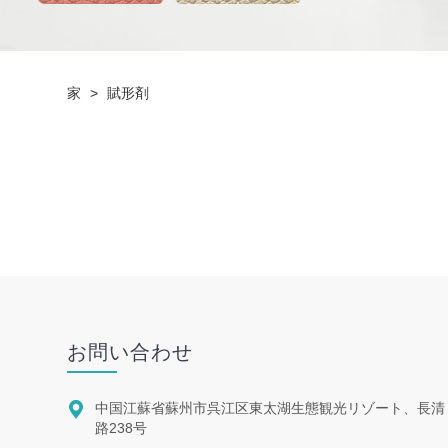
家
>
賦形剤
お問い合わせ

中国江蘇省蘇州市呉江区東太湖生態観光リゾート、長清
路238号