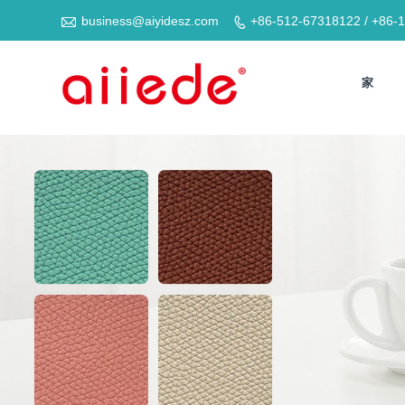

business@aiyidesz.com
+86-512-67318122 / +86-

家