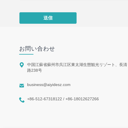
送信
お問い合わせ

中国江蘇省蘇州市呉江区東太湖生態観光リゾート、長清
路238号

business@aiyidesz.com

+86-512-67318122 / +86-18012627266