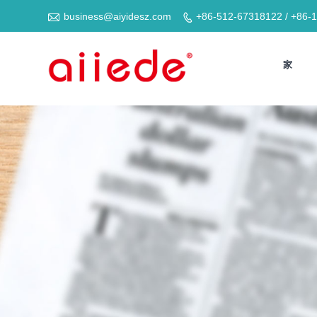

business@aiyidesz.com
+86-512-67318122 / +86-

家