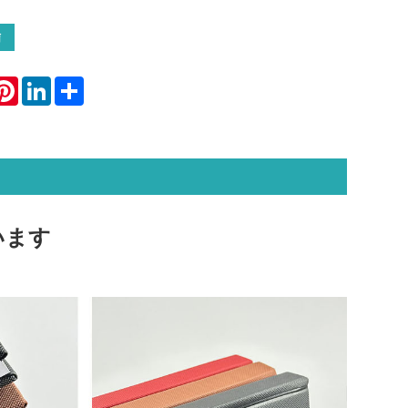
信
atsApp
Pinterest
LinkedIn
Share
います