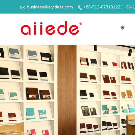

business@aiyidesz.com
+86-512-67318122 / +86-

家