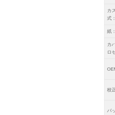
カ
式
紙
カ
ロ
O
校
パ