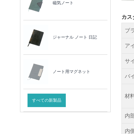
磁気ノート
カス
ブ
ジャーナル ノート 日記
ア
サ
ノート用マグネット
バ
材
すべての新製品
内
内