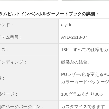
タムビルトインペンホルダーノートブックの詳細：
ランド：
aiyide
イテム番号：
AYD-2618-07
イズ：
18K、すべての仕様を
インディング：
縫製糸の結合。
PUレザー/色を変える
料：
カラーカードパッケー
部ページ：
100グラムあたり80
側のページバージョン：
カスタマイズできます