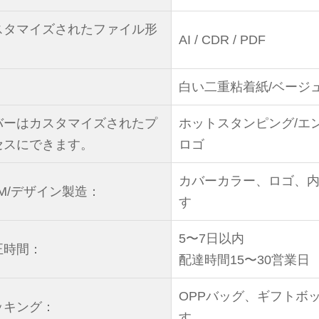
スタマイズされたファイル形
AI / CDR / PDF
：
：
白い二重粘着紙/ベージ
バーはカスタマイズされたプ
ホットスタンピング/エン
セスにできます。
ロゴ
カバーカラー、ロゴ、
EM/デザイン製造：
す
5〜7日以内
正時間：
配達時間15〜30営業日
OPPバッグ、ギフトボ
ッキング：
す。