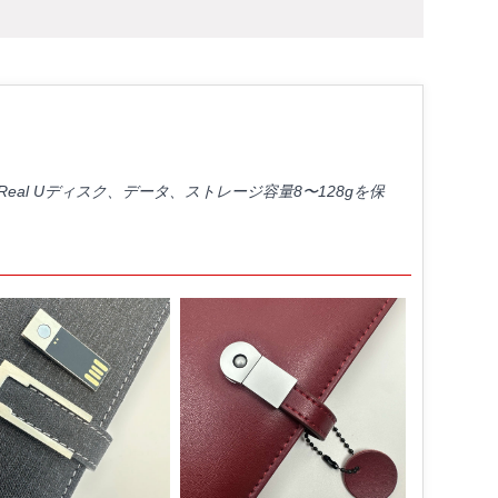
al Uディスク、データ、ストレージ容量8〜128gを保