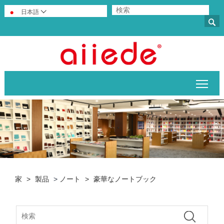
日本語


メイ
家
>
製品
>
ノート
>
豪華なノートブック