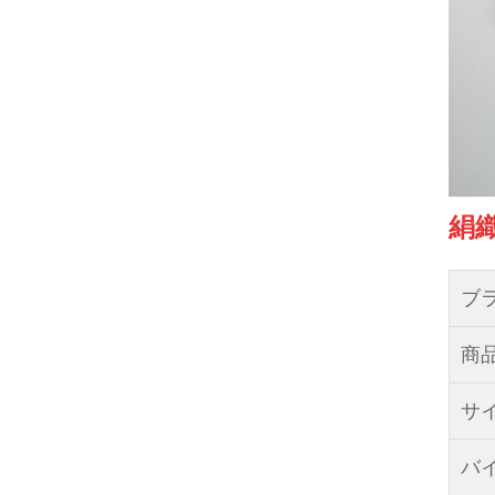
絹
ブ
商品
サ
バ