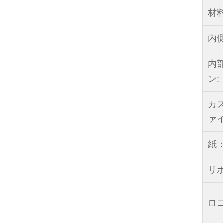
材
内
内
ン:
カ
ァ
紙
リ
ロ