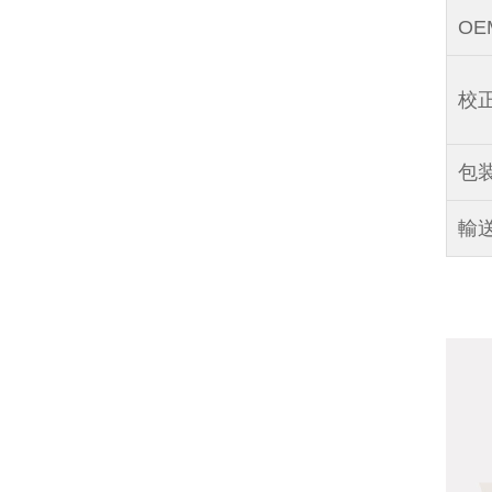
OE
校正
包装
輸