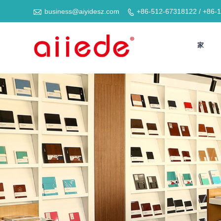

business@aiyidesz.com
+86-512-67318122 / +86-

家