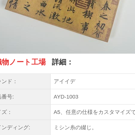
織物ノート工場
詳細：
ランド：
アイイデ
番号:
AYD-1003
イズ：
A5、任意の仕様をカスタマイズ
インディング:
ミシン糸の綴じ。