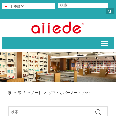
日本語


メイ
家
>
製品
>
ノート
>
ソフトカバーノートブック